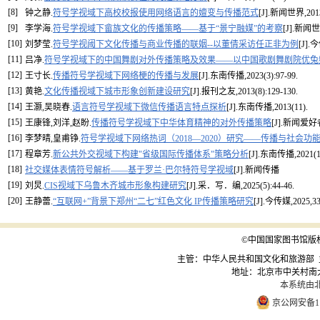
[8]
钟之静.
符号学视域下高校校报使用网络语言的嬗变与传播范式
[J].新闻世界,2013(
[9]
李学海.
符号学视域下畲族文化的传播策略——基于“景宁融媒”的考察
[J].新闻世界
[10]
刘梦莹.
符号学视阈下文化传播与商业传播的联姻--以董倩采访任正非为例
[J].今
[11]
吕净.
符号学视域下的中国舞剧对外传播策略及效果——以中国歌剧舞剧院优兔
[12]
王寸长.
传播符号学视域下网络梗的传播与发展
[J].东南传播,2023(3):97-99.
[13]
黄艳.
文化传播视域下城市形象创新建设研究
[J].报刊之友,2013(8):129-130.
[14]
王灏,吴晓春.
语言符号学视域下微信传播语言特点探析
[J].东南传播,2013(11).
[15]
王康锋,刘洋,赵盼.
传播符号学视域下中华体育精神的对外传播策略
[J].新闻爱好者,
[16]
李梦晴,皇甫铮.
符号学视域下网络热词（2018—2020）研究——传播与社会功
[17]
程章芳.
新公共外交视域下构建"省级国际传播体系"策略分析
[J].东南传播,2021(12
[18]
社交媒体表情符号解析——基于罗兰·巴尔特符号学视域
[J].新闻传播
[19]
刘炅.
CIS视域下乌鲁木齐城市形象构建研究
[J].采．写．编,2025(5):44-46.
[20]
王静蕾.
“互联网+”背景下郑州“二七”红色文化 IP传播策略研究
[J].今传媒,2025,33(
©中国国家图书馆版
主管：中华人民共和国文化和旅游部 
地址：北京市中关村南大街33
本系统由
京公网安备110